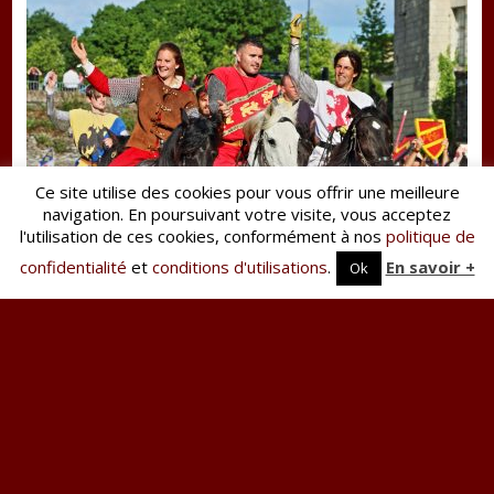
Ce site utilise des cookies pour vous offrir une meilleure
navigation. En poursuivant votre visite, vous acceptez
l'utilisation de ces cookies, conformément à nos
politique de
confidentialité
et
conditions d'utilisations
.
En savoir +
Ok
Les chevaliers
Rétrospective 2018 sur les chevaliers Les chevaliers
(et chevalières :-)) de l’Aventure au galop...
Lire la suite